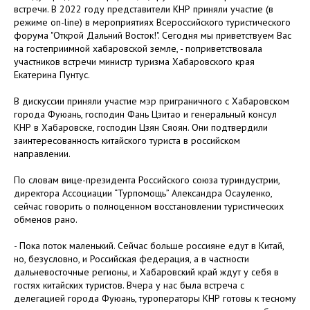
встречи. В 2022 году представители КНР приняли участие (в
режиме оn-line) в мероприятиях Всероссийского туристического
форума "Открой Дальний Восток!". Сегодня мы приветствуем Вас
на гостеприимной хабаровской земле, - поприветствовала
участников встречи министр туризма Хабаровского края
Екатерина Пунтус.
В дискуссии приняли участие мэр приграничного с Хабаровском
города Фуюань, господин Фань Цзитао и генеральный консул
КНР в Хабаровске, господин Цзян Сяоян. Они подтвердили
заинтересованность китайского туриста в российском
направлении.
По словам вице-президента Российского союза туриндустрии,
директора Ассоциации “Турпомощь” Александра Осауленко,
сейчас говорить о полноценном восстановлении туристических
обменов рано.
- Пока поток маленький. Сейчас больше россияне едут в Китай,
но, безусловно, и Российская федерация, а в частности
дальневосточные регионы, и Хабаровский край ждут у себя в
гостях китайских туристов. Вчера у нас была встреча с
делегацией города Фуюань, туроператоры КНР готовы к тесному