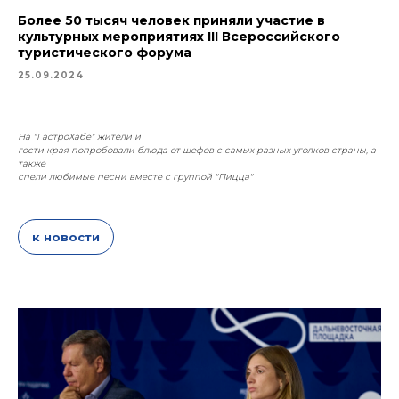
Более 50 тысяч человек приняли участие в
культурных мероприятиях III Всероссийского
туристического форума
25.09.2024
На "ГастроХабе" жители и
гости края попробовали блюда от шефов с самых разных уголков страны, а
также
спели любимые песни вместе с группой "Пицца"
к новости