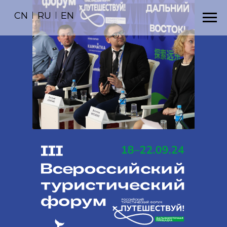
CN
|
RU
|
EN