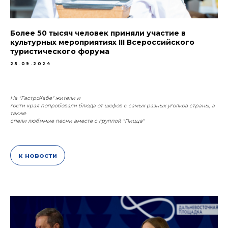
Более 50 тысяч человек приняли участие в
культурных мероприятиях III Всероссийского
туристического форума
25.09.2024
На "ГастроХабе" жители и
гости края попробовали блюда от шефов с самых разных уголков страны, а
также
спели любимые песни вместе с группой "Пицца"
к новости